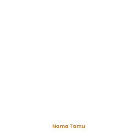
Kepada Yth.
Bapak/Ibu/Saudara/i
Nama Tamu
Di Tempat