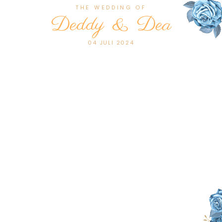
THE WEDDING OF
Deddy
&
Dea
04 JULI 2024