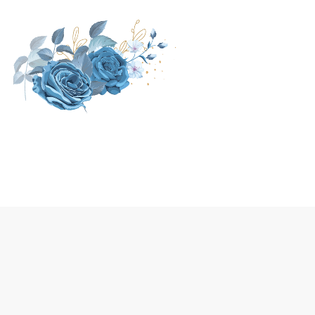
Home
Couple
Event
Rsvp
Gift
Galery
THE WEDDING OF