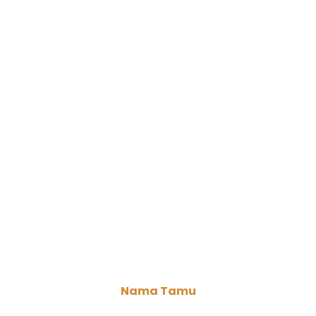
Kepada Yth.
Bapak/Ibu/Saudara/i
Nama Tamu
Di Tempat